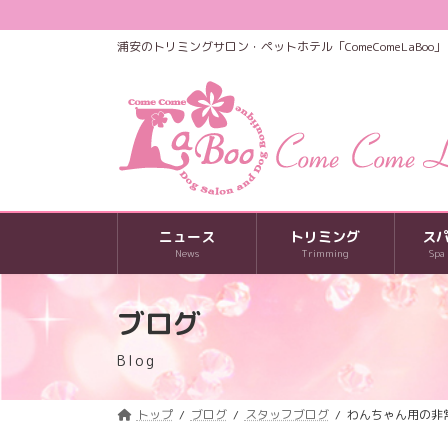
コ
ナ
ン
ビ
浦安のトリミングサロン・ペットホテル「ComeComeLaBoo」
テ
ゲ
ン
ー
ツ
シ
へ
ョ
ス
ン
キ
に
ッ
移
プ
動
ニュース
トリミング
ス
News
Trimming
Spa
ブログ
Blog
トップ
ブログ
スタッフブログ
わんちゃん用の非