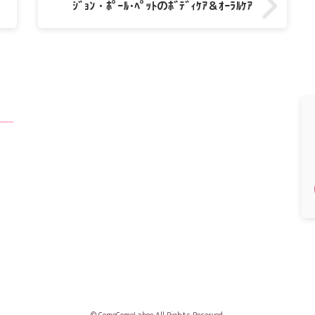
ｼﾞｮﾝ・ﾎﾟｰﾙ･ﾍﾟｯﾄのﾎﾞﾃﾞｨｹｱ＆ｵｰﾗﾙｹｱ
© ComeComeLaboo All Rights Reserved.