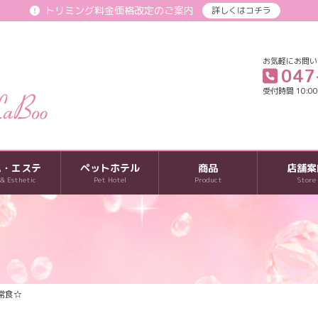
トリミング料金価格改定のご案内
詳しくはコチラ
お気軽にお問い
047
受付時間 10:00-
パ・エステ
ペットホテル
商品
店舗案
 & Esthetic
Pet Hotel
Product
Store
常食☆