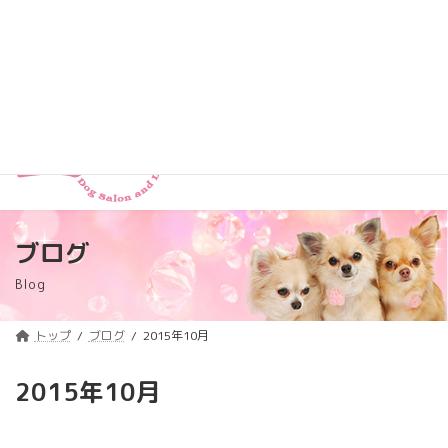
コ
ナ
トリミング料金価格改定のご案内
詳しくはコチラ
ン
ビ
テ
ゲ
浦安のトリミングサロン・ペットホテル
ン
ー
「ComeComeLaBoo」
ツ
シ
へ
ョ
ス
ン
キ
に
ッ
移
プ
動
ブログ
Blog
トップ
ブログ
2015年10月
2015年10月