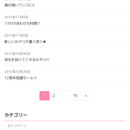
歯が弱いワンコに♪
2015年11月9日
☆ｸﾘｽﾏｽ&おせち料理☆
2015年11月6日
新しいおやつ大量入荷☆★
2015年10月30日
消化を助けてくれるおやつ☆
2015年10月29日
12周年感謝セール☆
投
固
固
固
1
2
…
14
»
定
定
定
稿
ペ
ペ
ペ
の
ー
ー
ー
カテゴリー
ジ
ジ
ジ
ペ
キャンペーン