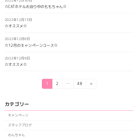
2022年12月30日
☆CATホテルお泊り中のももちゃん☆
2022年12月13日
☆オススメ☆
2022年12月8日
☆12月のキャンペーンコース☆
2022年12月6日
☆オススメ☆
投
固
固
固
1
2
…
48
»
定
定
定
稿
ペ
ペ
ペ
の
ー
ー
ー
カテゴリー
ジ
ジ
ジ
ペ
キャンペーン
ー
スタッフブログ
ジ
わんちゃん