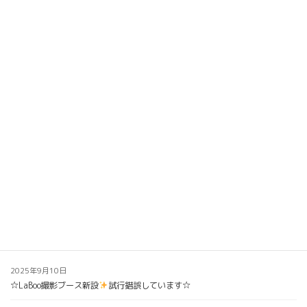
コ
ナ
トリミング料金価格改定のご案内
詳しくはコチラ
ン
ビ
テ
ゲ
浦安のトリミングサロン・ペットホテル
ン
ー
「ComeComeLaBoo」
ツ
シ
へ
ョ
ス
ン
キ
に
ッ
移
プ
動
ブログ
Blog
トップ
ブログ
2025年9月10日
☆LaBoo撮影ブース新設
試行錯誤しています☆