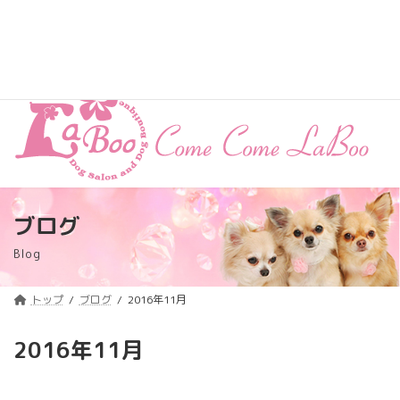
コ
ナ
トリミング料金価格改定のご案内
詳しくはコチラ
ン
ビ
テ
ゲ
浦安のトリミングサロン・ペットホテル
ン
ー
「ComeComeLaBoo」
ツ
シ
へ
ョ
ス
ン
キ
に
ッ
移
プ
動
ブログ
Blog
トップ
ブログ
2016年11月
2016年11月