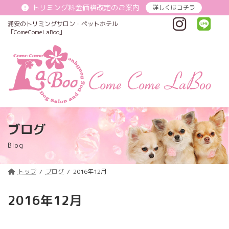
コ
ナ
トリミング料金価格改定のご案内
詳しくはコチラ
ン
ビ
テ
ゲ
浦安のトリミングサロン・ペットホテル
ン
ー
「ComeComeLaBoo」
ツ
シ
へ
ョ
ス
ン
キ
に
ッ
移
プ
動
ブログ
Blog
トップ
ブログ
2016年12月
2016年12月