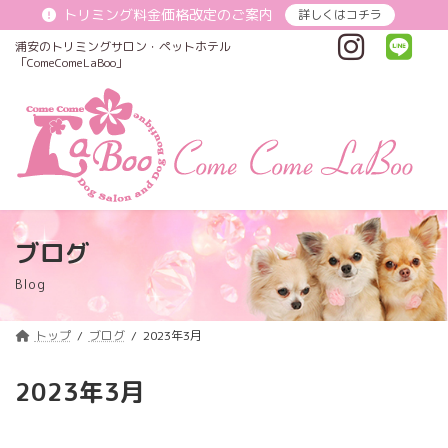
コ
ナ
トリミング料金価格改定のご案内
詳しくはコチラ
ン
ビ
テ
ゲ
浦安のトリミングサロン・ペットホテル
ン
ー
「ComeComeLaBoo」
ツ
シ
へ
ョ
ス
ン
キ
に
ッ
移
プ
動
ブログ
Blog
トップ
ブログ
2023年3月
2023年3月