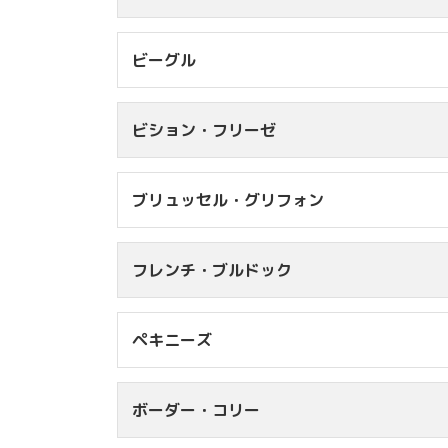
9kg台
￥10,
9kg台
￥5
10kg台
￥11,
ビーグル
4kg未満
￥4
4kg台
￥5
ビション・フリーゼ
12kg未満
12kg台
※A
ブリュッセル・グリフォン
6kg未満
￥7,2
6kg台
￥8,3
フレンチ・ブルドック
7kg台
￥9,4
5kg未満
￥6
8kg台
￥10,5
9kg台
￥11,6
ペキニーズ
10kg未満
10kg台
ボーダー・コリー
5kg未満
￥6
6kg台
￥6