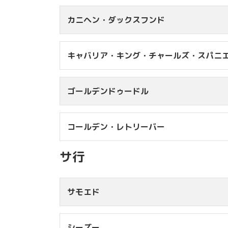
12kg台
￥1
カニヘン・ダックスフンド
15kg台
￥1
20kg台
￥1
キャバリア・キング・チャールズ・スパニ
30kg台
￥2
4kg未満
￥3
4kg台
￥4
ゴールデンドゥードル
8kg未満
￥6
8kg台
￥6
コールデン・レトリーバー
9kg台
￥6
12kg未満
￥1
10kg台
￥7
12kg台
￥1
※A
サ行
15kg台
￥1
￥12,100
20kg台
￥1
サモエド
30kg台
￥2
※A
シーズー