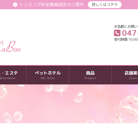
トリミング料金価格改定のご案内
詳しくはコチラ
お気軽にお問い
047
受付時間 10:00-
パ・エステ
ペットホテル
商品
店舗案
 & Esthetic
Pet Hotel
Product
Store