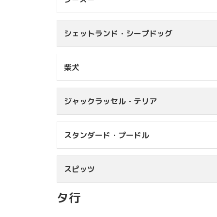
￥14,520
※
シェットランド・シープドッグ
8kg未満
￥6,
8kg台
￥7,
柴犬
9kg台
￥7,
10kg未満
11kg台
ジャックラッセル・テリア
12kg台
13kg未満
13～14kg
スタンダード・プードル
14kg以上
6kg未満
￥4
スピッツ
20kg未満
20kg～24kg
タ行
25kg～30kg
10kg未満
￥7