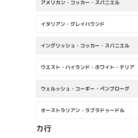
アメリカン・コッカー・スパニエル
イタリアン・グレイハウンド
13kg未満
￥9
14kg台
￥1
イングリッシュ・コッカー・スパニエル
15kg台
￥1
5kg未満
￥4
16kg台
￥1
5kg台
￥5
ウエスト・ハイランド・ホワイト・テリア
15kg未満
￥9
※
ウェルッシュ・コーギー・ペンブローグ
7kg未満
￥6,
7kg台
￥7,
オーストラリアン・ラブラドゥードル
8kg台
￥7,
12kg未満
12kg台
カ行
13kg台
12kg未満
￥1