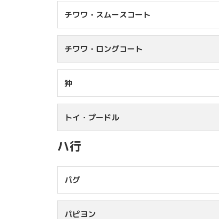
10kg台
￥7
チワワ・スムースコート
11kg台
￥8
12kg台
￥8
チワワ・
ロングコート
2kg未満
￥3
2kg台
￥3
狆
3kg台
￥4
2kg未満
￥3
4kg台
￥4
2kg台
￥3
5kg台
￥4
トイ・プードル
3kg台
￥4
4kg未満
￥5
6kg台
￥5
4kg台
￥4
※
ハ行
5kg台
￥5
5kg未満
￥6,
6kg台
￥5
5kg台
￥7,
パグ
6kg台
￥8,
7kg台
￥9,
パピヨン
8kg台
￥9,
9kg未満
￥4