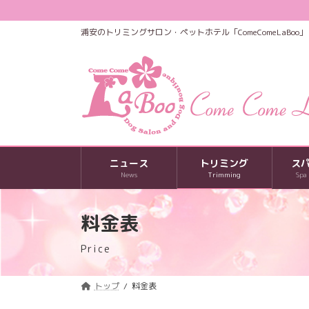
コ
ナ
ン
ビ
浦安のトリミングサロン・ペットホテル「ComeComeLaBoo」
テ
ゲ
ン
ー
ツ
シ
へ
ョ
ス
ン
キ
に
ッ
移
プ
動
ニュース
トリミング
ス
News
Trimming
Spa
料金表
Price
トップ
料金表