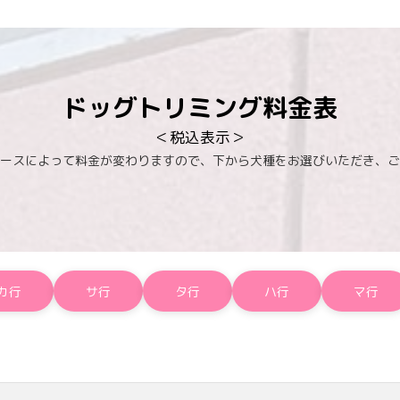
ドッグトリミング料金表
＜税込表示＞
ースによって料金が変わりますので、下から犬種をお選びいただき、ご
カ行
サ行
タ行
ハ行
マ行