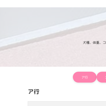
犬種、体重、コ
ア行
ア行