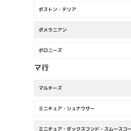
ボストン・テリア
20kg未満
￥9
20kg台
￥1
ポメラニアン
21kg台
￥1
9kg未満
￥4
22kg台
￥1
9kg台
￥5
※A
ボロニーズ
2kg未満
￥5,5
2kg台
￥6,0
※A
マ行
3kg台
￥6,6
4kg未満
￥6,6
4kg台
￥7,1
4kg台
￥7,0
マルチーズ
5kg台
￥7,7
5kg台
￥7,4
6kg台
￥8,2
6kg台
￥7,9
※A
7kg台
￥8,8
ミニチュア・シュナウザー
2kg未満
￥5,3
8kg台
￥9,3
2kg台
￥6,0
※
ミニチュア・ダックスフンド・スムースコ
3kg台
￥6,6
7kg未満
￥6,