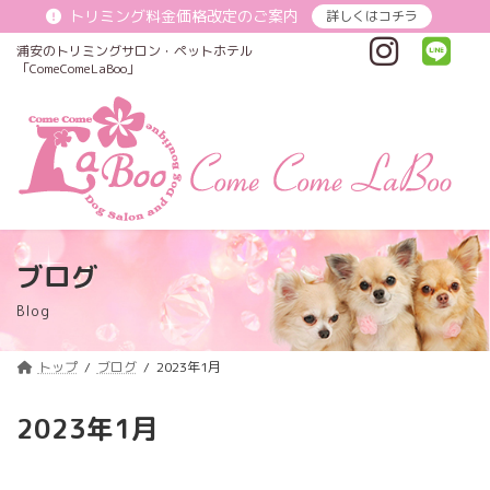
コ
ナ
トリミング料金価格改定のご案内
詳しくはコチラ
ン
ビ
テ
ゲ
浦安のトリミングサロン・ペットホテル
ン
ー
「ComeComeLaBoo」
ツ
シ
へ
ョ
ス
ン
キ
に
ッ
移
プ
動
ブログ
Blog
トップ
ブログ
2023年1月
2023年1月