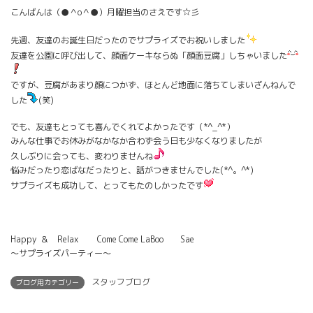
こんばんは（●＾o＾●）月曜担当のさえです☆彡
先週、友達のお誕生日だったのでサプライズでお祝いしました
友達を公園に呼び出して、顔面ケーキならぬ「顔面豆腐」しちゃいました
ですが、豆腐があまり顔につかず、ほとんど地面に落ちてしまいざんねんで
した
(笑)
でも、友達もとっても喜んでくれてよかったです（*^_^*）
みんな仕事でお休みがなかなか合わず会う日も少なくなりましたが
久しぶりに会っても、変わりませんね
悩みだったり恋ばなだったりと、話がつきませんでした(*^。^*)
サプライズも成功して、とってもたのしかったです
Happy ＆ Relax Come Come LaBoo Sae
～サプライズパーティー～
スタッフブログ
ブログ用カテゴリー