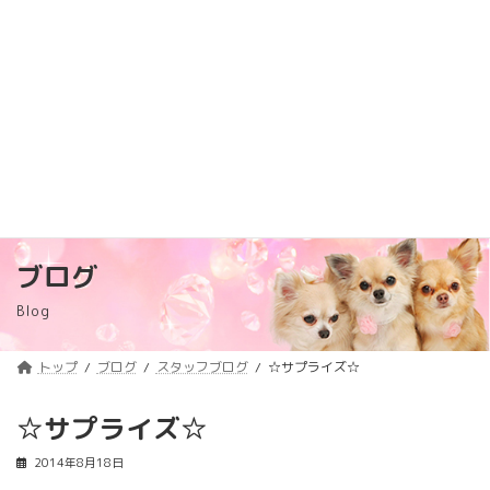
コ
ナ
トリミング料金価格改定のご案内
詳しくはコチラ
ン
ビ
テ
ゲ
浦安のトリミングサロン・ペットホテル
ン
ー
「ComeComeLaBoo」
ツ
シ
へ
ョ
ス
ン
キ
に
ッ
移
プ
動
ブログ
Blog
トップ
ブログ
スタッフブログ
☆サプライズ☆
☆サプライズ☆
2014年8月18日