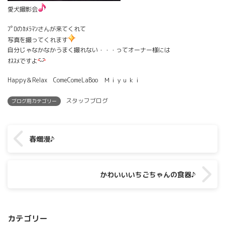
愛犬撮影会
ﾌﾟﾛのｶﾒﾗﾏﾝさんが来てくれて
写真を撮ってくれます
自分じゃなかなかうまく撮れない・・・ってオーナー様には
ｵｽｽﾒですよ
Happy＆Relax ComeComeLaBoo Ｍｉｙｕｋｉ
スタッフブログ
ブログ用カテゴリー
春爛漫♪
かわいいいちごちゃんの食器♪
カテゴリー