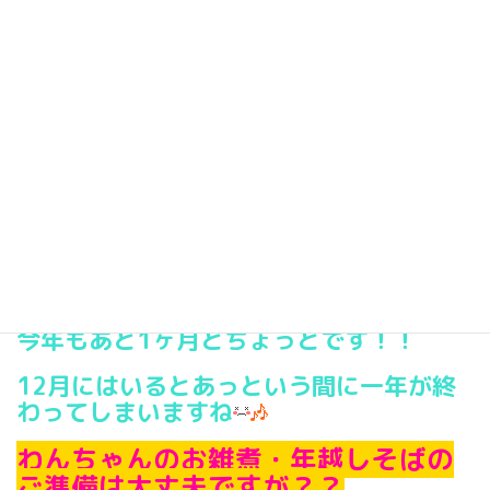
2014年11月23日
こんにちは
日曜日をきよ子がお届けします
昨日の夜社長のおうちでみんなで11周年会をしました
社長手作りの美味しい料理やデザートでお腹も心も満腹になりました
12周年に向けてこれからも宜しくお願いいたします
☆ラブー情報☆
今年もあと1ヶ月とちょっとです！！
12月にはいるとあっという間に一年が終
わってしまいますね
わんちゃんのお雑煮・年越しそばの
ご準備は大丈夫ですが？？