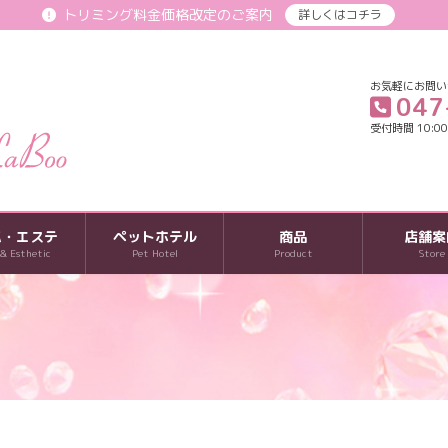
トリミング料金価格改定のご案内
詳しくはコチラ
お気軽にお問い
047
受付時間 10:00-
パ・エステ
ペットホテル
商品
店舗案
 & Esthetic
Pet Hotel
Product
Store