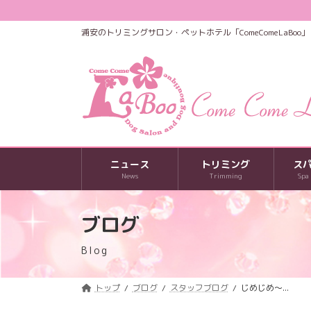
コ
ナ
ン
ビ
浦安のトリミングサロン・ペットホテル「ComeComeLaBoo」
テ
ゲ
ン
ー
ツ
シ
へ
ョ
ス
ン
キ
に
ッ
移
プ
動
ニュース
トリミング
ス
News
Trimming
Spa
ブログ
Blog
トップ
ブログ
スタッフブログ
じめじめ～...