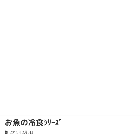
コ
ナ
トリミング料金価格改定のご案内
詳しくはコチラ
ン
ビ
テ
ゲ
浦安のトリミングサロン・ペットホテル
ン
ー
「ComeComeLaBoo」
ツ
シ
へ
ョ
ス
ン
キ
に
ッ
移
プ
動
ブログ
Blog
トップ
ブログ
スタッフブログ
お魚の冷食ｼﾘｰｽﾞ
お魚の冷食ｼﾘｰｽﾞ
2015年2月5日