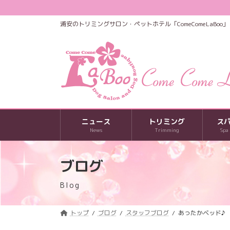
コ
ナ
ン
ビ
浦安のトリミングサロン・ペットホテル「ComeComeLaBoo」
テ
ゲ
ン
ー
ツ
シ
へ
ョ
ス
ン
キ
に
ッ
移
プ
動
ニュース
トリミング
ス
News
Trimming
Spa
ブログ
Blog
トップ
ブログ
スタッフブログ
あったかベッド♪