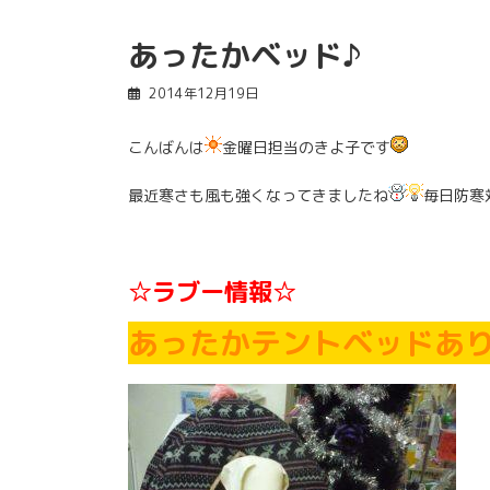
あったかベッド♪
2014年12月19日
こんばんは
金曜日担当のきよ子です
最近寒さも風も強くなってきましたね
毎日防寒
☆ラブー情報☆
あったかテントベッドあり