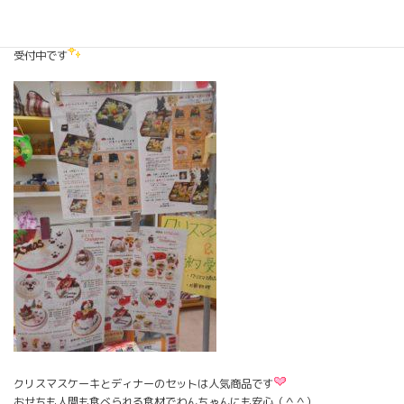
毎年恒例！
わんちゃん用の
ｸﾘｽﾏｽ商品
＆
おせち料理
のご予約
受付中です
クリスマスケーキとディナーのセットは人気商品です
おせちも人間も食べられる食材でわんちゃんにも安心（＾＾）