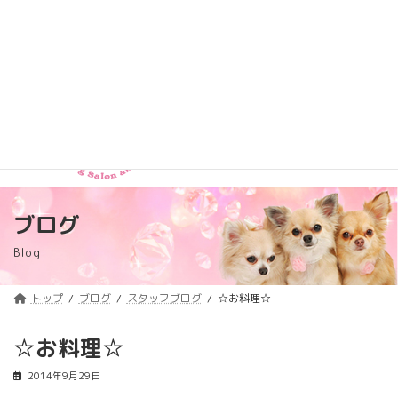
コ
ナ
トリミング料金価格改定のご案内
詳しくはコチラ
ン
ビ
テ
ゲ
浦安のトリミングサロン・ペットホテル
ン
ー
「ComeComeLaBoo」
ツ
シ
へ
ョ
ス
ン
キ
に
ッ
移
プ
動
ブログ
Blog
トップ
ブログ
スタッフブログ
☆お料理☆
☆お料理☆
2014年9月29日