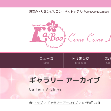
コ
ナ
ン
ビ
浦安のトリミングサロン・ペットホテル「ComeComeLaBoo」
テ
ゲ
ン
ー
ツ
シ
へ
ョ
ス
ン
キ
に
ッ
移
プ
動
ニュース
トリミング
ス
News
Trimming
Spa
ギャラリー アーカイブ
Gallery Archive
トップ
ギャラリー アーカイブ
R7年8月25日