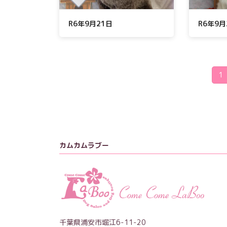
R6年9月21日
R6年9月
投
固
1
定
稿
ペ
ー
の
ジ
ペ
ー
カムカムラブー
ジ
送
り
千葉県浦安市堀江6-11-20