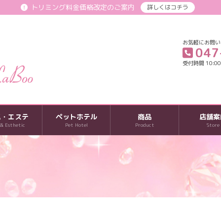
トリミング料金価格改定のご案内
詳しくはコチラ
お気軽にお問い
047
受付時間 10:00-
パ・エステ
ペットホテル
商品
店舗案
 & Esthetic
Pet Hotel
Product
Store