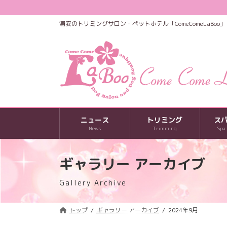
コ
ナ
ン
ビ
浦安のトリミングサロン・ペットホテル「ComeComeLaBoo」
テ
ゲ
ン
ー
ツ
シ
へ
ョ
ス
ン
キ
に
ッ
移
プ
動
ニュース
トリミング
ス
News
Trimming
Spa
ギャラリー アーカイブ
Gallery Archive
トップ
ギャラリー アーカイブ
2024年9月