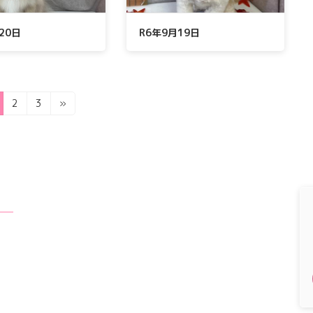
20日
R6年9月19日
固
固
2
3
»
定
定
ペ
ペ
ー
ー
ジ
ジ