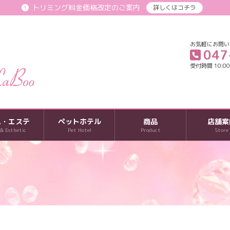
トリミング料金価格改定のご案内
詳しくはコチラ
お気軽にお問い
047
受付時間 10:00-
パ・エステ
ペットホテル
商品
店舗案
 & Esthetic
Pet Hotel
Product
Store