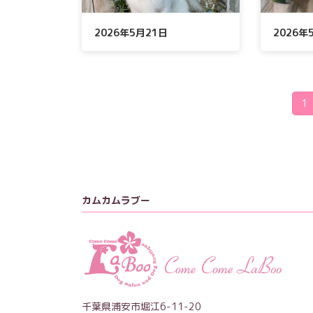
2026年5月21日
2026
投
固
1
定
稿
ペ
ー
の
ジ
ペ
ー
カムカムラブー
ジ
送
り
千葉県浦安市堀江6-11-20