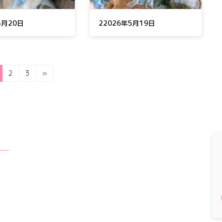
年5月20日
22026年5月19日
固
固
2
3
»
定
定
ペ
ペ
ー
ー
ジ
ジ