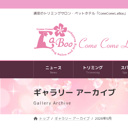
コ
ナ
ン
ビ
浦安のトリミングサロン・ペットホテル「ComeComeLaBoo」
テ
ゲ
ン
ー
ツ
シ
へ
ョ
ス
ン
キ
に
ッ
移
プ
動
ニュース
トリミング
ス
News
Trimming
Spa
ギャラリー アーカイブ
Gallery Archive
トップ
ギャラリー アーカイブ
2026年5月