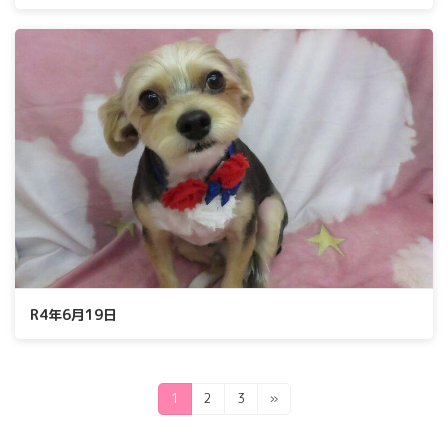
R4年6月19日
投
固
固
固
1
2
3
»
定
定
定
稿
ペ
ペ
ペ