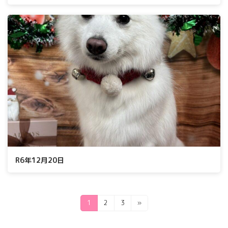
R6年12月20日
投
固
固
固
1
2
3
»
定
定
定
稿
ペ
ペ
ペ