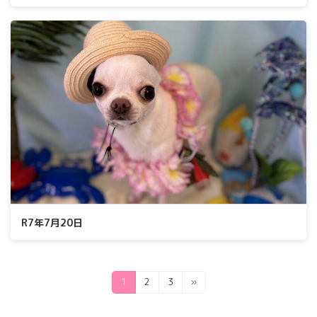
R7年7月20日
投
固
固
固
1
2
3
»
定
定
定
稿
ペ
ペ
ペ