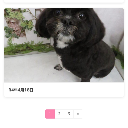
R4年4月18日
投
固
固
固
1
2
3
»
定
定
定
稿
ペ
ペ
ペ