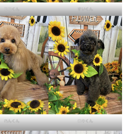
ココくん
すいくん
れんくん
ロキくん