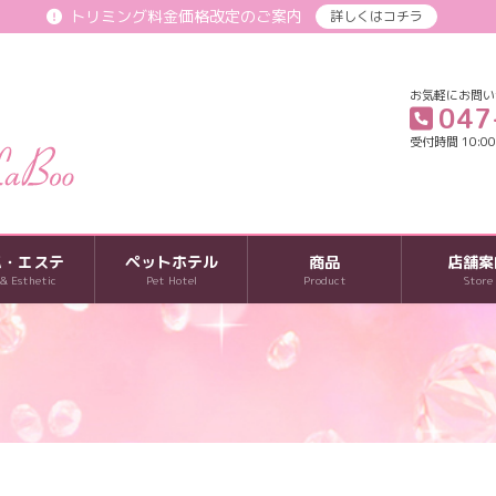
トリミング料金価格改定のご案内
詳しくはコチラ
お気軽にお問い
047
受付時間 10:00-
パ・エステ
ペットホテル
商品
店舗案
 & Esthetic
Pet Hotel
Product
Store