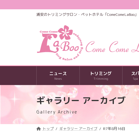
コ
ナ
ン
ビ
浦安のトリミングサロン・ペットホテル「ComeComeLaBoo」
テ
ゲ
ン
ー
ツ
シ
へ
ョ
ス
ン
キ
に
ッ
移
プ
動
ニュース
トリミング
ス
News
Trimming
Spa
ギャラリー アーカイブ
Gallery Archive
トップ
ギャラリー アーカイブ
R7年8月16日