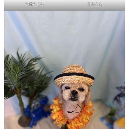
エルくん
小籐次くん