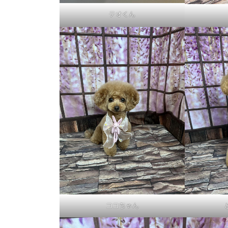
テオくん
ココちゃん