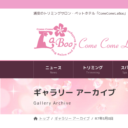
コ
ナ
ン
ビ
浦安のトリミングサロン・ペットホテル「ComeComeLaBoo」
テ
ゲ
ン
ー
ツ
シ
へ
ョ
ス
ン
キ
に
ッ
移
プ
動
ニュース
トリミング
ス
News
Trimming
Spa
ギャラリー アーカイブ
Gallery Archive
トップ
ギャラリー アーカイブ
R7年5月8日