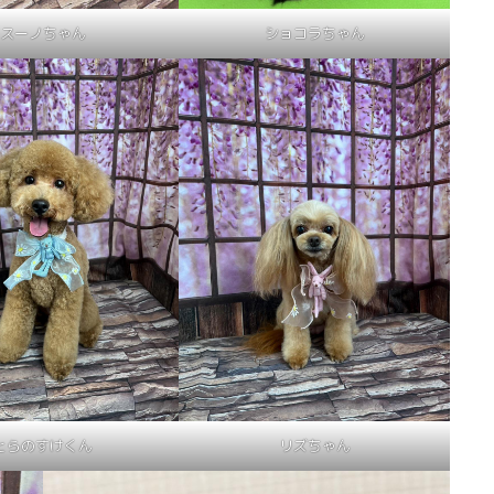
スーノちゃん
ショコラちゃん
とらのすけくん
リズちゃん