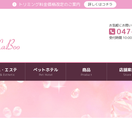
トリミング料金価格改定のご案内
詳しくはコチラ
お気軽にお問い
047
受付時間 10:00-
パ・エステ
ペットホテル
商品
店舗案
 & Esthetic
Pet Hotel
Product
Store