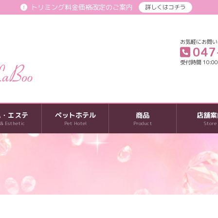
トリミング料金価格改定のご案内
詳しくはコチラ
お気軽にお問い
047
受付時間 10:00-
パ・エステ
ペットホテル
商品
店舗案
 & Esthetic
Pet Hotel
Product
Store