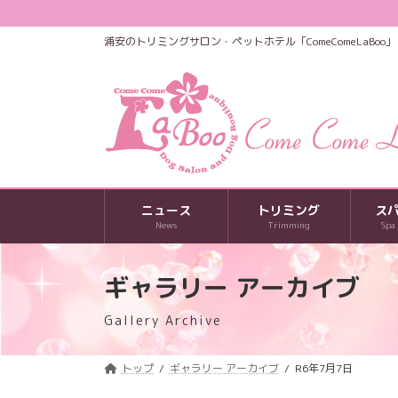
コ
ナ
ン
ビ
浦安のトリミングサロン・ペットホテル「ComeComeLaBoo」
テ
ゲ
ン
ー
ツ
シ
へ
ョ
ス
ン
キ
に
ッ
移
プ
動
ニュース
トリミング
ス
News
Trimming
Spa
ギャラリー アーカイブ
Gallery Archive
トップ
ギャラリー アーカイブ
R6年7月7日