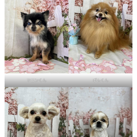
マロンくん
ポムくん