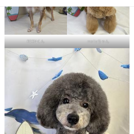
REONくん
meliaちゃん