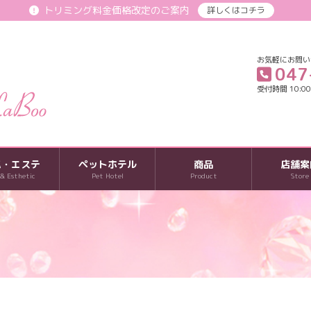
トリミング料金価格改定のご案内
詳しくはコチラ
お気軽にお問い
047
受付時間 10:00-
パ・エステ
ペットホテル
商品
店舗案
 & Esthetic
Pet Hotel
Product
Store