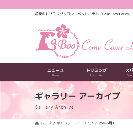
コ
ナ
ン
ビ
浦安のトリミングサロン・ペットホテル「ComeComeLaBoo」
テ
ゲ
ン
ー
ツ
シ
へ
ョ
ス
ン
キ
に
ッ
移
プ
動
ニュース
トリミング
ス
News
Trimming
Spa
ギャラリー アーカイブ
Gallery Archive
トップ
ギャラリー アーカイブ
R5年6月1日