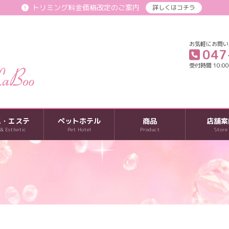
トリミング料金価格改定のご案内
詳しくはコチラ
お気軽にお問い
047
受付時間 10:00-
パ・エステ
ペットホテル
商品
店舗案
 & Esthetic
Pet Hotel
Product
Store