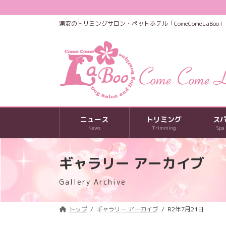
コ
ナ
ン
ビ
浦安のトリミングサロン・ペットホテル「ComeComeLaBoo」
テ
ゲ
ン
ー
ツ
シ
へ
ョ
ス
ン
キ
に
ッ
移
プ
動
ニュース
トリミング
ス
News
Trimming
Spa
ギャラリー アーカイブ
Gallery Archive
トップ
ギャラリー アーカイブ
R2年7月21日