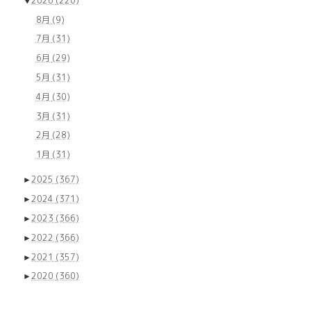
▼
2026
(220)
ー
8月
(9)
ジ
7月
(31)
送
6月
(29)
り
5月
(31)
4月
(30)
3月
(31)
2月
(28)
1月
(31)
►
2025
(367)
►
2024
(371)
►
2023
(366)
►
2022
(366)
►
2021
(357)
►
2020
(360)