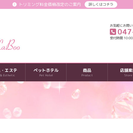
トリミング料金価格改定のご案内
詳しくはコチラ
お気軽にお問い
047
受付時間 10:00-
パ・エステ
ペットホテル
商品
店舗案
 & Esthetic
Pet Hotel
Product
Store