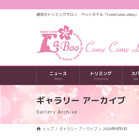
コ
ナ
ン
ビ
浦安のトリミングサロン・ペットホテル「ComeComeLaBoo」
テ
ゲ
ン
ー
ツ
シ
へ
ョ
ス
ン
キ
に
ッ
移
プ
動
ニュース
トリミング
ス
News
Trimming
Spa
ギャラリー アーカイブ
Gallery Archive
トップ
ギャラリー アーカイブ
2026年6月5日