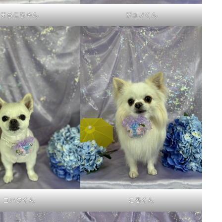
まるこちゃん
ジュノくん
コハクくん
ころくん