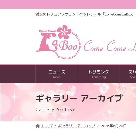
コ
ナ
ン
ビ
浦安のトリミングサロン・ペットホテル「ComeComeLaBoo」
テ
ゲ
ン
ー
ツ
シ
へ
ョ
ス
ン
キ
に
ッ
移
プ
動
ニュース
トリミング
ス
News
Trimming
Spa
ギャラリー アーカイブ
Gallery Archive
トップ
ギャラリー アーカイブ
2026年6月20日