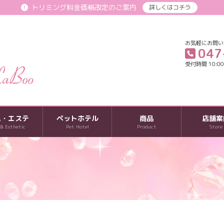
トリミング料金価格改定のご案内
詳しくはコチラ
お気軽にお問い
047
受付時間 10:00-
パ・エステ
ペットホテル
商品
店舗案
 & Esthetic
Pet Hotel
Product
Store