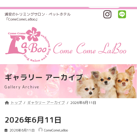
コ
ナ
トリミング料金価格改定のご案内
詳しくはコチラ
ン
ビ
テ
ゲ
浦安のトリミングサロン・ペットホテル
ン
ー
「ComeComeLaBoo」
ツ
シ
へ
ョ
ス
ン
キ
に
ッ
移
プ
動
ギャラリー アーカイブ
Gallery Archive
トップ
ギャラリー アーカイブ
2026年6月11日
2026年6月11日
2026年6月11日
ComeComeLaBoo