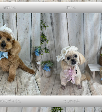
空汰くん
海くん
ワドルディくん
モカちゃん