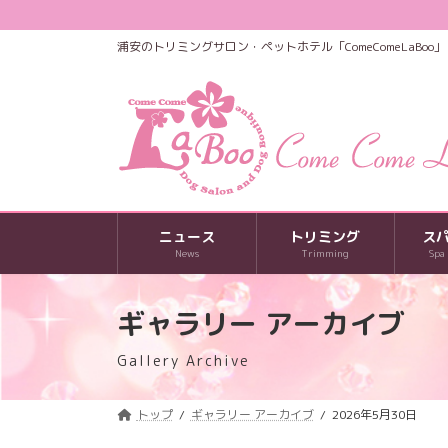
コ
ナ
ン
ビ
浦安のトリミングサロン・ペットホテル「ComeComeLaBoo」
テ
ゲ
ン
ー
ツ
シ
へ
ョ
ス
ン
キ
に
ッ
移
プ
動
ニュース
トリミング
ス
News
Trimming
Spa
ギャラリー アーカイブ
Gallery Archive
トップ
ギャラリー アーカイブ
2026年5月30日