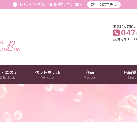
トリミング料金価格改定のご案内
詳しくはコチラ
お気軽にお問い
047
受付時間 10:00-
パ・エステ
ペットホテル
商品
店舗案
 & Esthetic
Pet Hotel
Product
Store