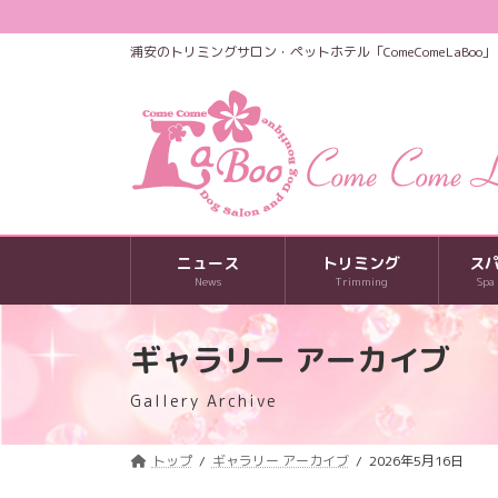
コ
ナ
ン
ビ
浦安のトリミングサロン・ペットホテル「ComeComeLaBoo」
テ
ゲ
ン
ー
ツ
シ
へ
ョ
ス
ン
キ
に
ッ
移
プ
動
ニュース
トリミング
ス
News
Trimming
Spa
ギャラリー アーカイブ
Gallery Archive
トップ
ギャラリー アーカイブ
2026年5月16日