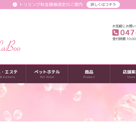
トリミング料金価格改定のご案内
詳しくはコチラ
お気軽にお問い
047
受付時間 10:00-
パ・エステ
ペットホテル
商品
店舗案
 & Esthetic
Pet Hotel
Product
Store