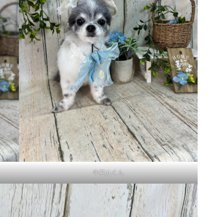
牛若丸くん