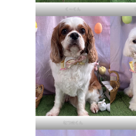
く～くん
なつめくん