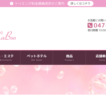
トリミング料金価格改定のご案内
詳しくはコチラ
お気軽にお問い
047
受付時間 10:00-
パ・エステ
ペットホテル
商品
店舗案
 & Esthetic
Pet Hotel
Product
Store