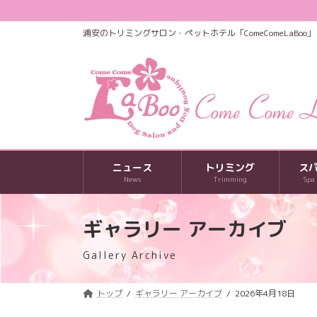
コ
ナ
ン
ビ
浦安のトリミングサロン・ペットホテル「ComeComeLaBoo」
テ
ゲ
ン
ー
ツ
シ
へ
ョ
ス
ン
キ
に
ッ
移
プ
動
ニュース
トリミング
ス
News
Trimming
Spa
ギャラリー アーカイブ
Gallery Archive
トップ
ギャラリー アーカイブ
2026年4月18日