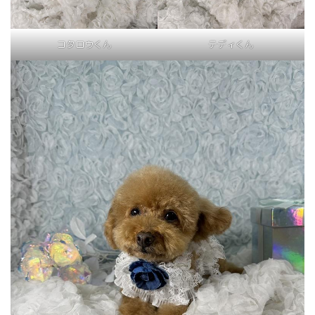
コタロウくん
テディくん