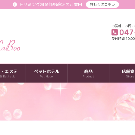
トリミング料金価格改定のご案内
詳しくはコチラ
お気軽にお問い
047
受付時間 10:00-
パ・エステ
ペットホテル
商品
店舗案
 & Esthetic
Pet Hotel
Product
Store