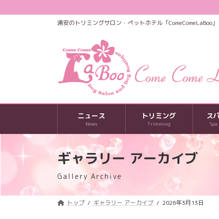
コ
ナ
ン
ビ
浦安のトリミングサロン・ペットホテル「ComeComeLaBoo」
テ
ゲ
ン
ー
ツ
シ
へ
ョ
ス
ン
キ
に
ッ
移
プ
動
ニュース
トリミング
ス
News
Trimming
Spa
ギャラリー アーカイブ
Gallery Archive
トップ
ギャラリー アーカイブ
2026年3月13日