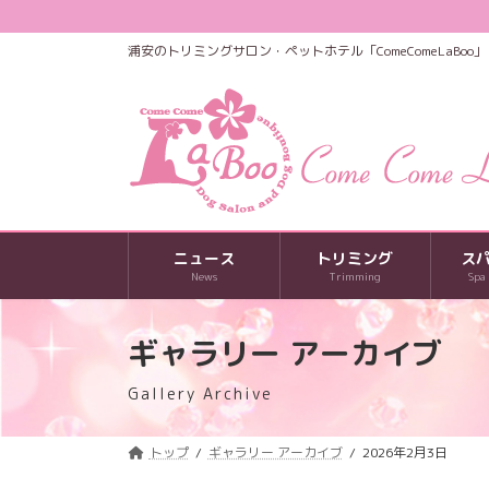
コ
ナ
ン
ビ
浦安のトリミングサロン・ペットホテル「ComeComeLaBoo」
テ
ゲ
ン
ー
ツ
シ
へ
ョ
ス
ン
キ
に
ッ
移
プ
動
ニュース
トリミング
ス
News
Trimming
Spa
ギャラリー アーカイブ
Gallery Archive
トップ
ギャラリー アーカイブ
2026年2月3日