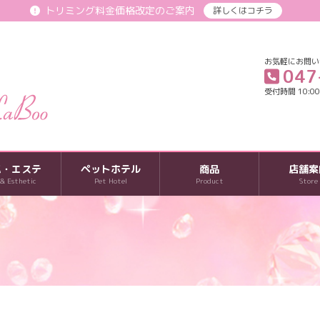
トリミング料金価格改定のご案内
詳しくはコチラ
お気軽にお問い
047
受付時間 10:00-
パ・エステ
ペットホテル
商品
店舗案
 & Esthetic
Pet Hotel
Product
Store