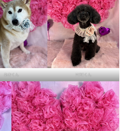
あおくん
MIREくん