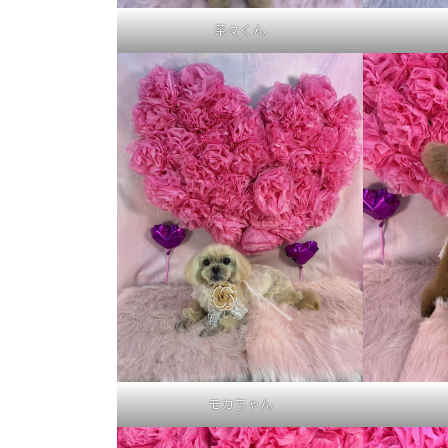
茶々くん
モカちゃん