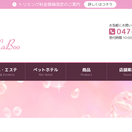
トリミング料金価格改定のご案内
詳しくはコチラ
お気軽にお問い
047
受付時間 10:00-
パ・エステ
ペットホテル
商品
店舗案
 & Esthetic
Pet Hotel
Product
Store