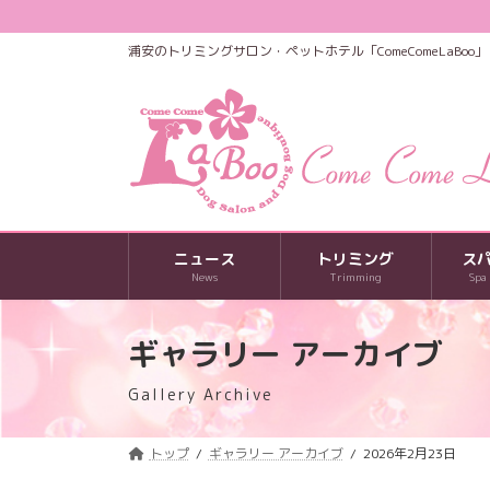
コ
ナ
ン
ビ
浦安のトリミングサロン・ペットホテル「ComeComeLaBoo」
テ
ゲ
ン
ー
ツ
シ
へ
ョ
ス
ン
キ
に
ッ
移
プ
動
ニュース
トリミング
ス
News
Trimming
Spa
ギャラリー アーカイブ
Gallery Archive
トップ
ギャラリー アーカイブ
2026年2月23日