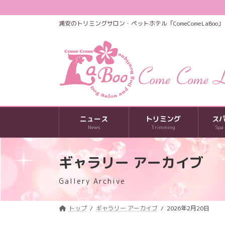
コ
ナ
ン
ビ
浦安のトリミングサロン・ペットホテル「ComeComeLaBoo」
テ
ゲ
ン
ー
ツ
シ
へ
ョ
ス
ン
キ
に
ッ
移
プ
動
ニュース
トリミング
ス
News
Trimming
Spa
ギャラリー アーカイブ
Gallery Archive
トップ
ギャラリー アーカイブ
2026年2月20日