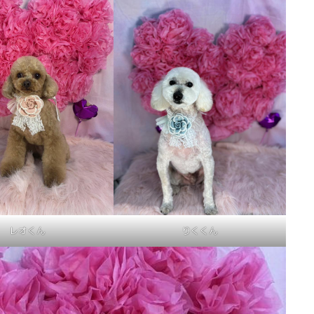
レオくん
りくくん