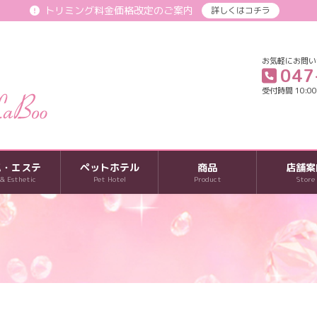
トリミング料金価格改定のご案内
詳しくはコチラ
お気軽にお問い
047
受付時間 10:00-
パ・エステ
ペットホテル
商品
店舗案
 & Esthetic
Pet Hotel
Product
Store