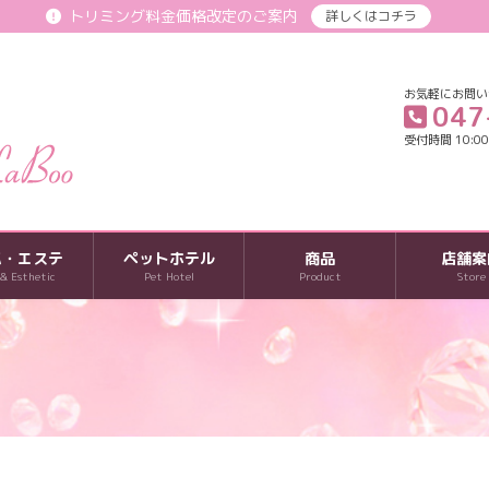
トリミング料金価格改定のご案内
詳しくはコチラ
お気軽にお問い
047
受付時間 10:00-
パ・エステ
ペットホテル
商品
店舗案
 & Esthetic
Pet Hotel
Product
Store