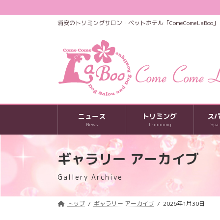
コ
ナ
ン
ビ
浦安のトリミングサロン・ペットホテル「ComeComeLaBoo」
テ
ゲ
ン
ー
ツ
シ
へ
ョ
ス
ン
キ
に
ッ
移
プ
動
ニュース
トリミング
ス
News
Trimming
Spa
ギャラリー アーカイブ
Gallery Archive
トップ
ギャラリー アーカイブ
2026年1月30日