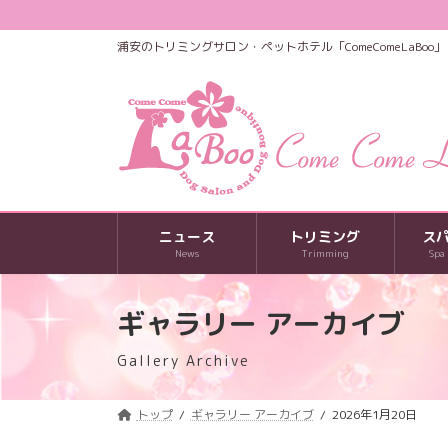
コ
ナ
ン
ビ
浦安のトリミングサロン・ペットホテル「ComeComeLaBoo」
テ
ゲ
ン
ー
ツ
シ
へ
ョ
ス
ン
キ
に
ッ
移
プ
動
ニュース
トリミング
ス
News
Trimming
Spa
ギャラリー アーカイブ
Gallery Archive
トップ
ギャラリー アーカイブ
2026年1月20日