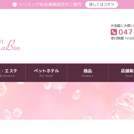
トリミング料金価格改定のご案内
詳しくはコチラ
お気軽にお問い
047
受付時間 10:00-
パ・エステ
ペットホテル
商品
店舗案
 & Esthetic
Pet Hotel
Product
Store