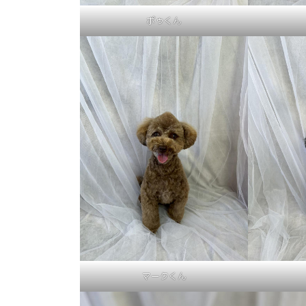
ポゥくん
マークくん