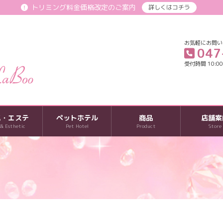
トリミング料金価格改定のご案内
詳しくはコチラ
お気軽にお問い
047
受付時間 10:00-
パ・エステ
ペットホテル
商品
店舗案
 & Esthetic
Pet Hotel
Product
Store