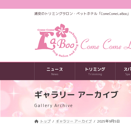
コ
ナ
ン
ビ
浦安のトリミングサロン・ペットホテル「ComeComeLaBoo」
テ
ゲ
ン
ー
ツ
シ
へ
ョ
ス
ン
キ
に
ッ
移
プ
動
ニュース
トリミング
ス
News
Trimming
Spa
ギャラリー アーカイブ
Gallery Archive
トップ
ギャラリー アーカイブ
2025年9月5日