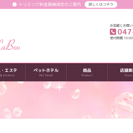
トリミング料金価格改定のご案内
詳しくはコチラ
お気軽にお問い
047
受付時間 10:00-
パ・エステ
ペットホテル
商品
店舗案
 & Esthetic
Pet Hotel
Product
Store