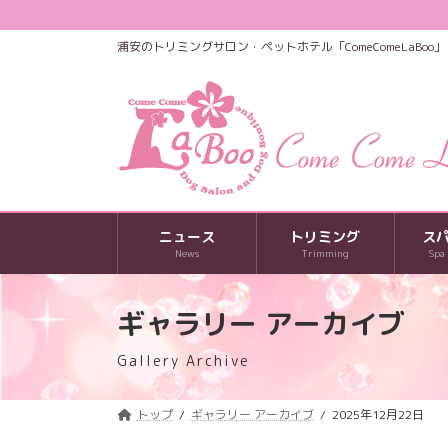
コ
ナ
ン
ビ
浦安のトリミングサロン・ペットホテル「ComeComeLaBoo」
テ
ゲ
ン
ー
ツ
シ
へ
ョ
ス
ン
キ
に
ッ
移
プ
動
ニュース
トリミング
ス
News
Trimming
Spa
ギャラリー アーカイブ
Gallery Archive
トップ
ギャラリー アーカイブ
2025年12月22日