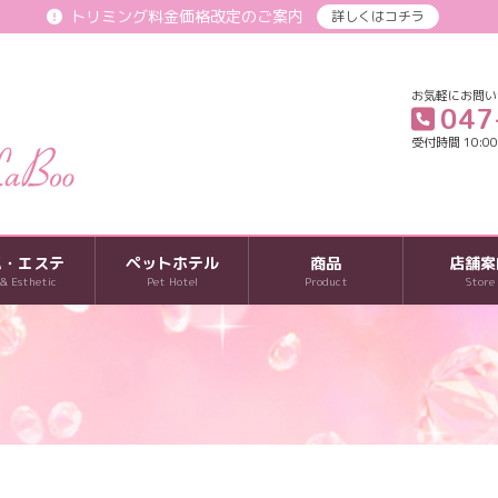
トリミング料金価格改定のご案内
詳しくはコチラ
お気軽にお問い
047
受付時間 10:00-
パ・エステ
ペットホテル
商品
店舗案
 & Esthetic
Pet Hotel
Product
Store