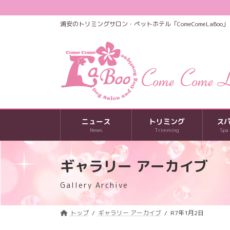
コ
ナ
ン
ビ
浦安のトリミングサロン・ペットホテル「ComeComeLaBoo」
テ
ゲ
ン
ー
ツ
シ
へ
ョ
ス
ン
キ
に
ッ
移
プ
動
ニュース
トリミング
ス
News
Trimming
Spa
ギャラリー アーカイブ
Gallery Archive
トップ
ギャラリー アーカイブ
R7年1月2日