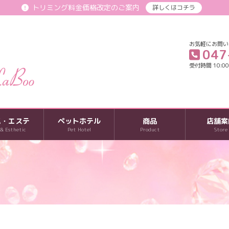
トリミング料金価格改定のご案内
詳しくはコチラ
お気軽にお問い
047
受付時間 10:00-
パ・エステ
ペットホテル
商品
店舗案
 & Esthetic
Pet Hotel
Product
Store