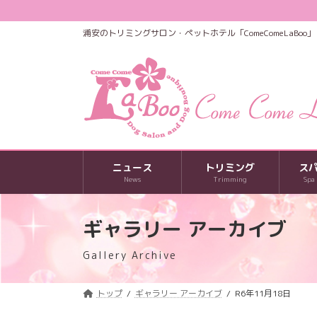
コ
ナ
ン
ビ
浦安のトリミングサロン・ペットホテル「ComeComeLaBoo」
テ
ゲ
ン
ー
ツ
シ
へ
ョ
ス
ン
キ
に
ッ
移
プ
動
ニュース
トリミング
ス
News
Trimming
Spa
ギャラリー アーカイブ
Gallery Archive
トップ
ギャラリー アーカイブ
R6年11月18日